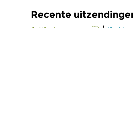
Recente uitzendinge
Oud
|
Barok
Klassiek
Concertzender Live
Concert
do 23 jul 2026 14:00 uur
vr 10 jul 
Viva Vivaldi! Muziek van Il Prete
Twee conce
Rosso (de rode priester).
hoofdmoot 
aflevering. 
Meer van programma