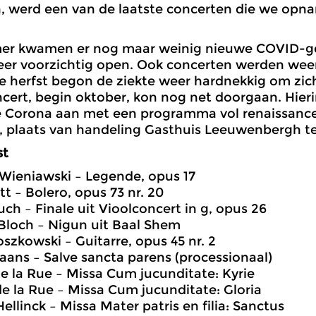
, werd een van de laatste concerten die we op
mer kwamen er nog maar weinig nieuwe COVID-gev
er voorzichtig open. Ook concerten werden weer 
e herfst begon de ziekte weer hardnekkig om zich
cert, begin oktober, kon nog net doorgaan. Hierin
 Corona aan met een programma vol renaissanc
t, plaats van handeling Gasthuis Leeuwenbergh te
st
 Wieniawski – Legende, opus 17
tt – Bolero, opus 73 nr. 20
uch – Finale uit Vioolconcert in g, opus 26
 Bloch – Nigun uit Baal Shem
szkowski – Guitarre, opus 45 nr. 2
iaans – Salve sancta parens (processionaal)
 de la Rue – Missa Cum jucunditate: Kyrie
 de la Rue – Missa Cum jucunditate: Gloria
ellinck – Missa Mater patris en filia: Sanctus