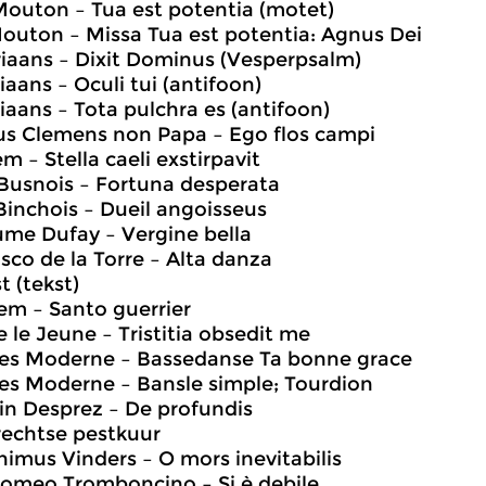
Mouton – Tua est potentia (motet)
Mouton – Missa Tua est potentia: Agnus Dei
riaans – Dixit Dominus (Vesperpsalm)
iaans – Oculi tui (antifoon)
riaans – Tota pulchra es (antifoon)
us Clemens non Papa – Ego flos campi
m – Stella caeli exstirpavit
e Busnois – Fortuna desperata
 Binchois – Dueil angoisseus
aume Dufay – Vergine bella
isco de la Torre – Alta danza
t (tekst)
em – Santo guerrier
e le Jeune – Tristitia obsedit me
ues Moderne – Bassedanse Ta bonne grace
es Moderne – Bansle simple; Tourdion
in Desprez – De profundis
rechtse pestkuur
nimus Vinders – O mors inevitabilis
lomeo Tromboncino – Si è debile