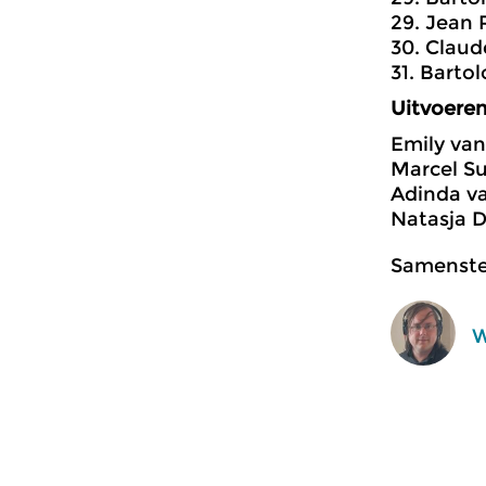
29. Jean 
30. Claud
31. Barto
Uitvoere
Emily van 
Marcel Sut
Adinda van
Natasja 
Samenstel
W