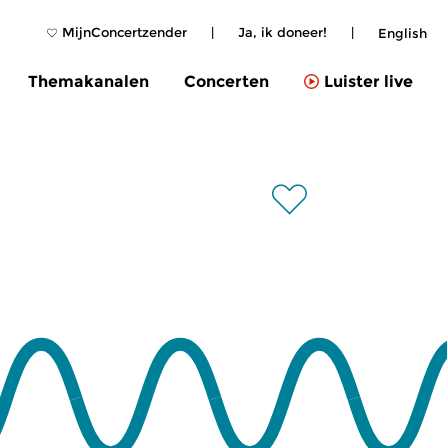
MijnConcertzender
|
Ja, ik doneer!
|
English
Themakanalen
Concerten
Luister live