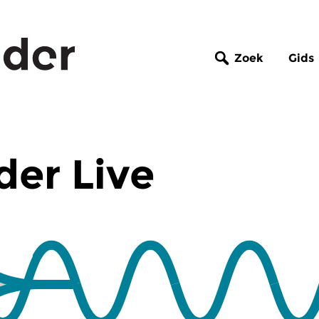
Zoek
Gids
er Live