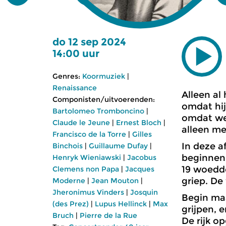
do 12 sep 2024
14:00 uur
Genres:
Koormuziek
|
Renaissance
Alleen al
Componisten/uitvoerenden:
omdat hij
Bartolomeo Tromboncino
|
omdat we 
Claude le Jeune
|
Ernest Bloch
|
alleen me
Francisco de la Torre
|
Gilles
In deze a
Binchois
|
Guillaume Dufay
|
beginnen 
Henryk Wieniawski
|
Jacobus
19 woedde
Clemens non Papa
|
Jacques
griep. De
Moderne
|
Jean Mouton
|
Jheronimus Vinders
|
Josquin
Begin maa
(des Prez)
|
Lupus Hellinck
|
Max
grijpen, 
Bruch
|
Pierre de la Rue
De rijk o