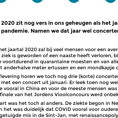
2020 zit nog vers in ons geheugen als het j
pandemie. Namen we dat jaar wel concerte
 het jaartal 2020 zal bij veel mensen voor een aver
 ziek is geworden of een naaste heeft verloren, 
voortdurend in quarantaine moesten en van alle
t anderhalve meter ertussen en een mondkapje 
flevering horen we toch nog drie (korte) concerten
met een concert uit januari. Er leek toen nog w
 vooral in China en voor de meeste mensen was 
 finale van het Jordens Vioolconcours werd onb
rt was het toch al anders. De ziekte begon in N
en het was duidelijk dat COVID vooral voor ouderen
pgetuigde mis in de Sint-Jan, met renaissancepol