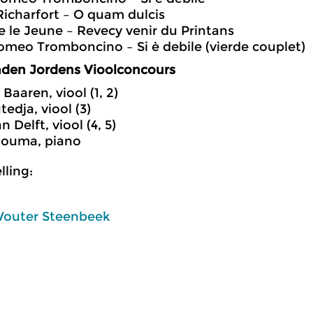
Richarfort – O quam dulcis
e le Jeune – Revecy venir du Printans
lomeo Tromboncino – Si è debile (vierde couplet)
nden Jordens Vioolconcours
Baaren, viool (1, 2)
edja, viool (3)
 Delft, viool (4, 5)
Douma, piano
ling:
outer Steenbeek