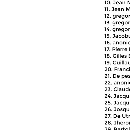
10. Jean 
11. Jean 
12. grego
13. gregor
14. grego
15. Jacob
16. anonie
17. Pierr
18. Gilles
19. Guill
20. Franc
21. De pes
22. anoni
23. Claud
24. Jacq
25. Jacqu
26. Josqu
27. De Ut
28. Jhero
29. Barto