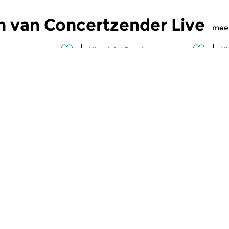
n van Concertzender Live
mee
Klassiek
|
Barok
Kl
zender Live
Concertzender Live
C
2026 14:00 uur
vr 26 jun 2026 14:00 uur
v
rten maken de
Live-opnames van concerten
Tw
uit van deze
met Oude Muziek. Vanmiddag
Co
Er is het concert...
opnames van twee live...
mu
maker Wouter Steenbeek