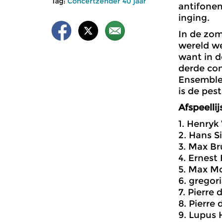
Tag:
Concertzender 40 jaar
antifonen
inging.
In de zo
wereld we
want in d
derde con
Ensemble
is de pes
Afspeellij
1. Henryk
2. Hans Si
3. Max Br
4. Ernest
5. Max Mo
6. gregor
7. Pierre
8. Pierre
9. Lupus H