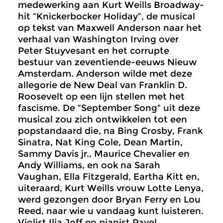
medewerking aan Kurt Weills Broadway-
hit “Knickerbocker Holiday”, de musical
op tekst van Maxwell Anderson naar het
verhaal van Washington Irving over
Peter Stuyvesant en het corrupte
bestuur van zeventiende-eeuws Nieuw
Amsterdam. Anderson wilde met deze
allegorie de New Deal van Franklin D.
Roosevelt op een lijn stellen met het
fascisme. De “September Song” uit deze
musical zou zich ontwikkelen tot een
popstandaard die, na Bing Crosby, Frank
Sinatra, Nat King Cole, Dean Martin,
Sammy Davis jr., Maurice Chevalier en
Andy Williams, en ook na Sarah
Vaughan, Ella Fitzgerald, Eartha Kitt en,
uiteraard, Kurt Weills vrouw Lotte Lenya,
werd gezongen door Bryan Ferry en Lou
Reed, naar wie u vandaag kunt luisteren.
Violist Ilja Joff en pianist Pavel