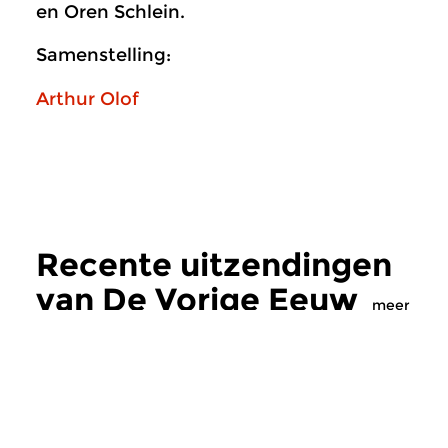
en Oren Schlein.
Samenstelling:
Arthur Olof
Recente uitzendingen
van De Vorige Eeuw
meer
Hedendaags
|
Eigentijdse muziek
Hedendaags
|
Eigent