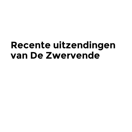
Recente uitzendingen
van De Zwervende
Microfoon
meer
Wereld
Wereld
De Zwervende
De Zwervende
Microfoon
Microfoon