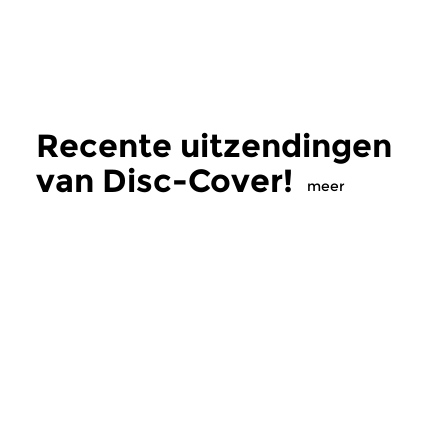
Recente uitzendingen
van Disc-Cover!
meer
Wereld
|
Americana
Wereld
Disc-Cover!
Disc-Cover!
vr 10 jul 2026 19:00 uur
vr 12 jun 2026 19
Belangwekkende albums uit de
Onder de noemer
folk- en rootsmuziek met dit
Matthews@80 maakt