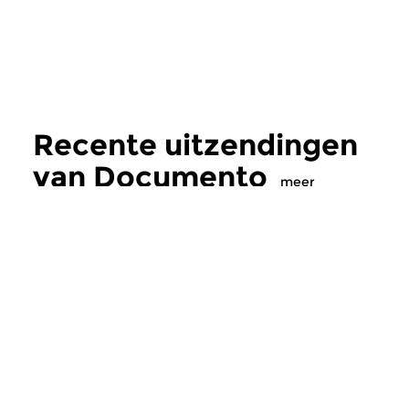
Recente uitzendingen
van Documento
meer
Oud
|
Barok
Oud
|
Middeleeuwse
Documento
Documento
do 16 jul 2026 21:00 uur
do 18 jun 2026 21
Festival Oude Muziek 2026:
Festival Oude Muzie
Giving Voice, deel 3. We horen
Giving voice, deel 2