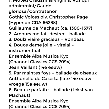
1. Motet: Gratissima virginis/Vos qui
admiramini/Gaude
gloriosa/Contratenor
Gothic Voices olv. Christopher Page
(Hyperion CDA 66238)
Guillaume de Machaut (ca. 1300-1377)
2. Amours me fait desirer – ballade
3. Doulz viaire gracieus – Rondeau
4. Douce dame jolie – virelai –
instrumentaal
Ensemble Alba Musica Kyo
(Channel Classics CCS 7094)
Jean Vaillant (14e eeuw)
5. Par maintes foys – ballade de oiseaux
Anthonello de Caserta (late 14e eeuw –
vroege 15e eeuw)
6. Beaute parfaite – ballade (tekst van
Machaut)
Ensemble Alba Musica Kyo
(Channel Classics CCS 7094)