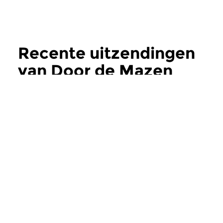
Recente uitzendingen
van Door de Mazen
van het Net
meer
Raakvlakken
Raakvlakken
Door de Mazen van
Door de Mazen
het Net
het Net
wo 5 aug 2026 21:00 uur
wo 29 jul 2026 21
Richard Meyer, vergeten
Bedachtzame omzwe