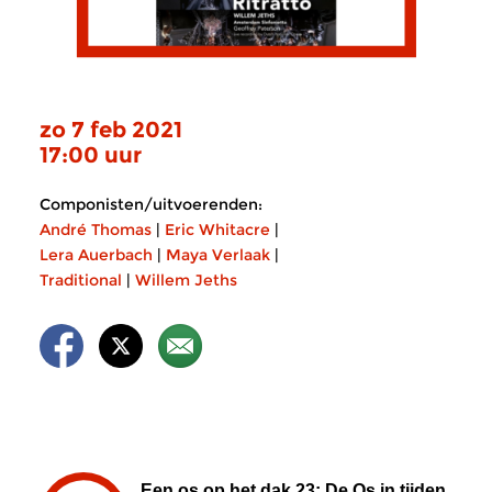
zo 7 feb 2021
17:00 uur
Componisten/uitvoerenden:
André Thomas
|
Eric Whitacre
|
Lera Auerbach
|
Maya Verlaak
|
Traditional
|
Willem Jeths
Een os op het dak 23: De Os in tijden