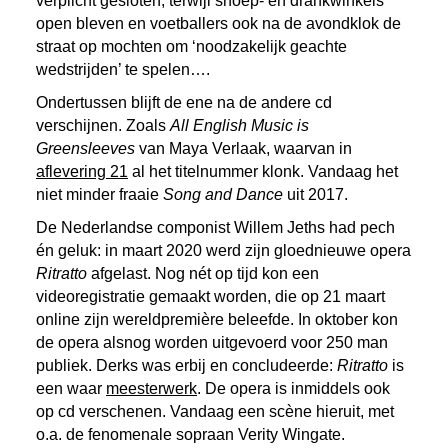
verplicht gesloten, terwijl snoep- en drankwinkels
open bleven en voetballers ook na de avondklok de
straat op mochten om ‘noodzakelijk geachte
wedstrijden’ te spelen….
Ondertussen blijft de ene na de andere cd
verschijnen. Zoals
All English Music is
Greensleeves
van Maya Verlaak, waarvan in
aflevering 21
al het titelnummer klonk. Vandaag het
niet minder fraaie
Song and Dance
uit 2017.
De Nederlandse componist Willem Jeths had pech
én geluk: in maart 2020 werd zijn gloednieuwe opera
Ritratto
afgelast. Nog nét op tijd kon een
videoregistratie gemaakt worden, die op 21 maart
online zijn wereldpremière beleefde. In oktober kon
de opera alsnog worden uitgevoerd voor 250 man
publiek. Derks was erbij en concludeerde:
Ritratto
is
een waar
meesterwerk
. De opera is inmiddels ook
op cd verschenen. Vandaag een scène hieruit, met
o.a. de fenomenale sopraan Verity Wingate.