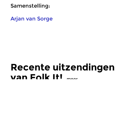
Samenstelling:
Arjan van Sorge
Recente uitzendingen
van Folk It!
meer
Crosslinks
|
Folk
Crosslinks