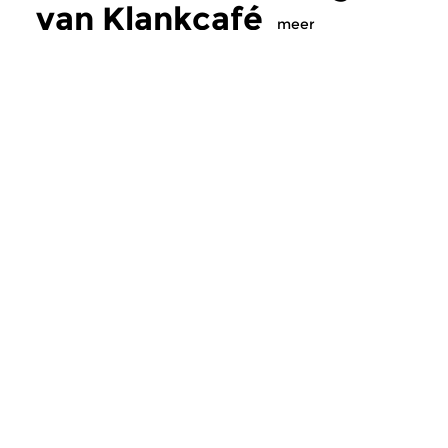
van Klankcafé
meer
Raakvlakken
Klassiek
The Sound of Movies
Klankcafé
do 13 jul 2017 18:00 uur
do 8 jun 2017 18:
Filmmuziek, verzameld en
Eigenzinnige radios
uitgezocht door Kees
klassieke muziek in 
Hogenbirk. Aflevering 116 in...
van nu. Presentatie L
Meer van
programmamaker