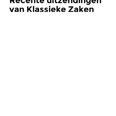
Recente uitzendingen
van Klassieke Zaken
meer
Klassiek
Klassiek
Klassieke Zaken
Klassieke Zak
zo 31 dec 2023 14:00 uur
zo 17 dec 2023 14
Allerlaatste aflevering van
CD-keuze uit het m
Klassieke Zaken met een CD-
van de Vereniging Kl
keuze uit het maandblad van...
Zaken. Twee nieuwe.
Meer van