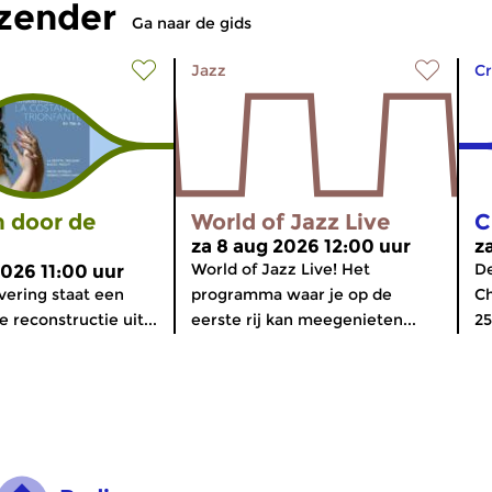
tzender
Ga naar de gids
Jazz
Cr
 door de
World of Jazz Live
C
za 8 aug 2026 12:00 uur
z
World of Jazz Live! Het
De
2026 11:00 uur
evering staat een
programma waar je op de
Ch
 reconstructie uit...
eerste rij kan meegenieten...
25