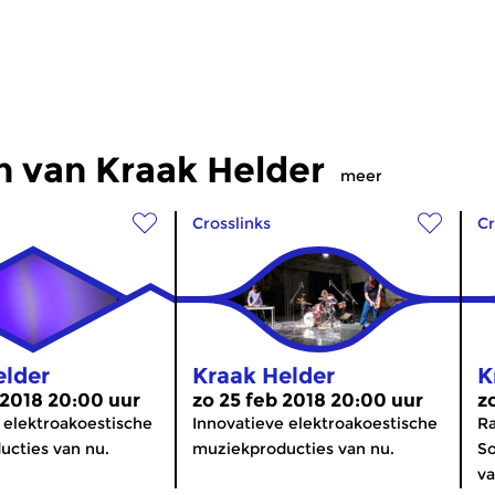
n van Kraak Helder
meer
Crosslinks
Cr
elder
Kraak Helder
K
 2018 20:00 uur
zo 25 feb 2018 20:00 uur
z
 elektroakoestische
Innovatieve elektroakoestische
Ra
cties van nu.
muziekproducties van nu.
So
va