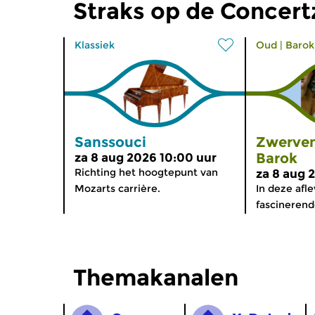
Straks op de Concer
Klassiek
Oud
|
Barok
Sanssouci
Zwerven
Barok
za 8 aug 2026 10:00 uur
Richting het hoogtepunt van
za 8 aug 
Mozarts carrière.
In deze afl
fascinerende
Themakanalen