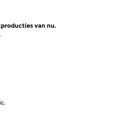
kproducties van nu.
.
c.