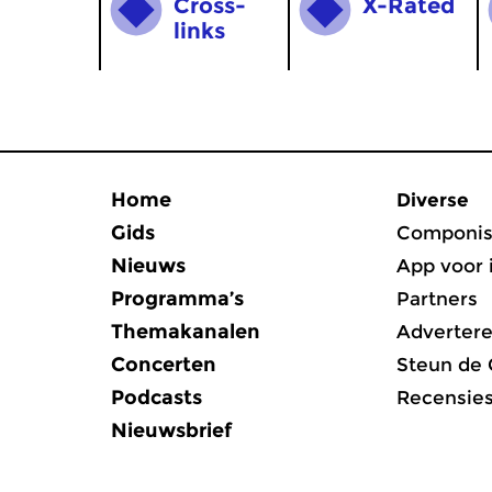
Cross­
X-Rated
links
Home
Diverse
Gids
Componis
Nieuws
App voor 
Programma’s
Partners
Themakanalen
Adverter
Concerten
Steun de
Podcasts
Recensie
Nieuwsbrief