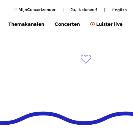
MijnConcertzender
|
Ja, ik doneer!
|
English
Themakanalen
Concerten
Luister live