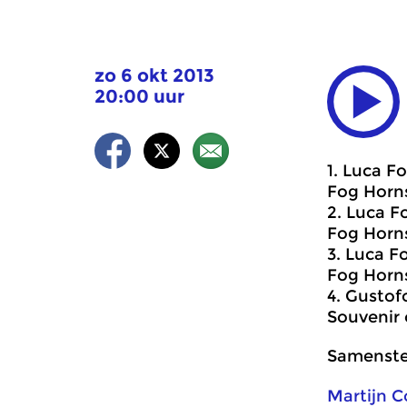
zo 6 okt 2013
20:00 uur
1. Luca F
Fog Horns
2. Luca F
Fog Horns
3. Luca F
Fog Horns
4. Gustofo
Souvenir 
Samenstel
Martijn 