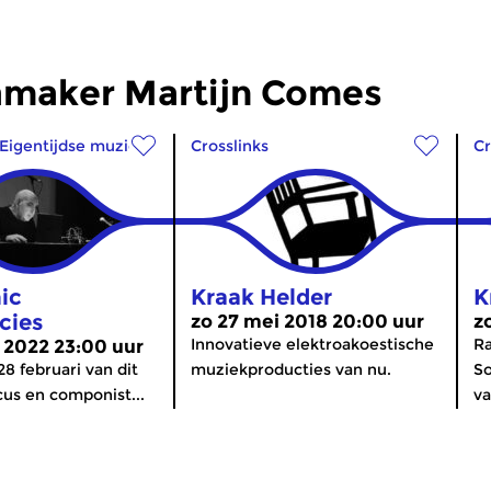
maker Martijn Comes
Eigentijdse muziek
Crosslinks
Cr
ic
Kraak Helder
K
cies
zo 27 mei 2018 20:00 uur
z
Innovatieve elektroakoestische
Ra
 2022 23:00 uur
8 februari van dit
muziekproducties van nu.
So
cus en componist...
va