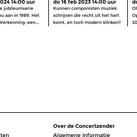
2024 14:00 uur
do 16 feb 2023 14:00 uur
d
ze jubileumserie
Kunnen componisten muziek
Ol
 aan in 1989. Het
schrijven die recht uit het hart
O
 Verkenning: een...
komt, en toch modern klinken?
2
Over de Concertzender
ten
Algemene Informatie