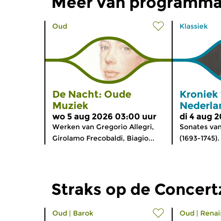
Meer van programma
Oud
Klassiek
De Nacht: Oude
Kroniek
Muziek
Nederla
wo 5 aug 2026 03:00 uur
di 4 aug 
Werken van Gregorio Allegri,
Sonates va
Girolamo Frecobaldi, Biagio...
(1693-1745).
Straks op de Concer
Oud
|
Barok
Oud
|
Renai