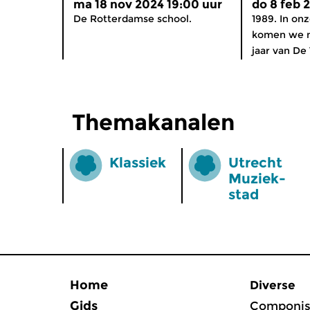
ma 18 nov 2024 19:00 uur
do 8 feb 
De Rotterdamse school.
1989. In on
komen we nu
jaar van De
Themakanalen
Klassiek
Utrecht
Muziek­
stad
Home
Diverse
Gids
Componis