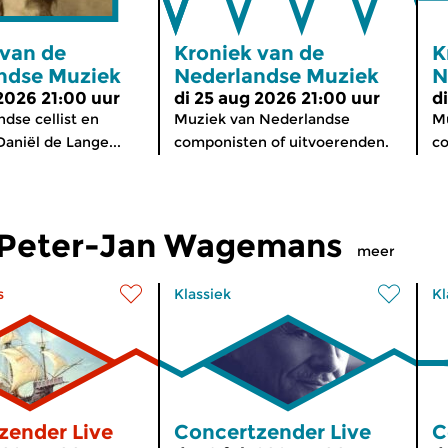
 van de
Kroniek van de
K
ndse Muziek
Nederlandse Muziek
N
 2026 21:00 uur
di 25 aug 2026 21:00 uur
d
dse cellist en
Muziek van Nederlandse
Mu
aniël de Lange...
componisten of uitvoerenden.
co
 Peter-Jan Wagemans
meer
s
Klassiek
Kl
zender Live
Concertzender Live
C