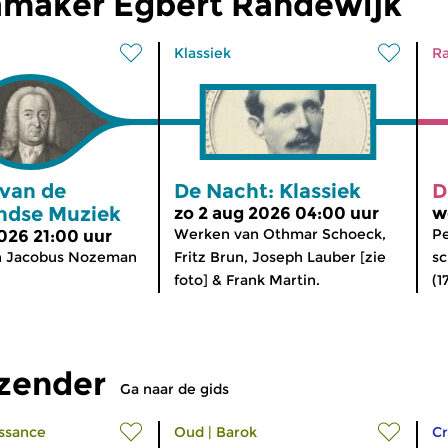
maker Egbert Randewijk
Klassiek
Ra
 van de
De Nacht: Klassiek
D
ndse Muziek
zo 2 aug 2026 04:00 uur
w
Werken van Othmar Schoeck,
Pe
2026 21:00 uur
n Jacobus Nozeman
Fritz Brun, Joseph Lauber [zie
sc
foto] & Frank Martin.
(1
tzender
Ga naar de gids
ssance
Oud
|
Barok
Cr