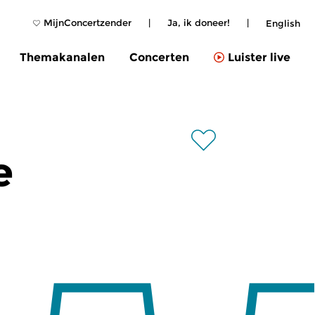
MijnConcertzender
|
Ja, ik doneer!
|
English
Themakanalen
Concerten
Luister live
e