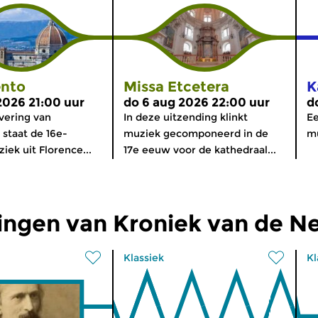
nto
Missa Etcetera
K
2026 21:00 uur
do 6 aug 2026 22:00 uur
d
evering van
In deze uitzending klinkt
Ee
staat de 16e-
muziek gecomponeerd in de
mu
ek uit Florence...
17e eeuw voor de kathedraal...
ingen van Kroniek van de N
Klassiek
Kl