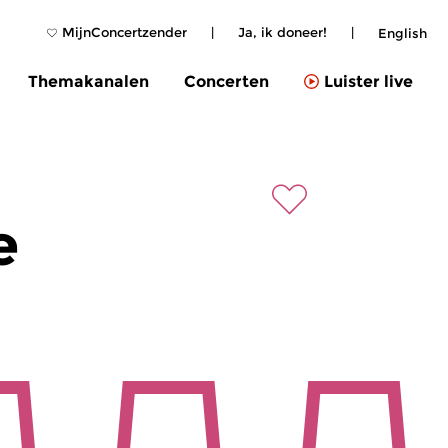
MijnConcertzender
|
Ja, ik doneer!
|
English
Themakanalen
Concerten
Luister live
e