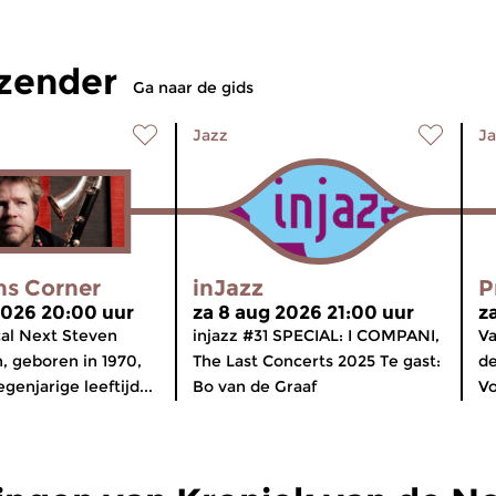
tzender
Ga naar de gids
Jazz
Ja
ns Corner
inJazz
P
2026 20:00 uur
za 8 aug 2026 21:00 uur
z
ical Next Steven
injazz #31 SPECIAL: I COMPANI,
Va
 geboren in 1970,
The Last Concerts 2025 Te gast:
de
enjarige leeftijd...
Bo van de Graaf
Vo