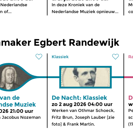
 Nederlandse
In deze Kroniek van de
Mu
 of...
Nederlandse Muziek opnieuw...
co
maker Egbert Randewijk
Klassiek
Ra
 van de
De Nacht: Klassiek
D
ndse Muziek
zo 2 aug 2026 04:00 uur
w
Werken van Othmar Schoeck,
Pe
2026 21:00 uur
n Jacobus Nozeman
Fritz Brun, Joseph Lauber [zie
sc
foto] & Frank Martin.
(1