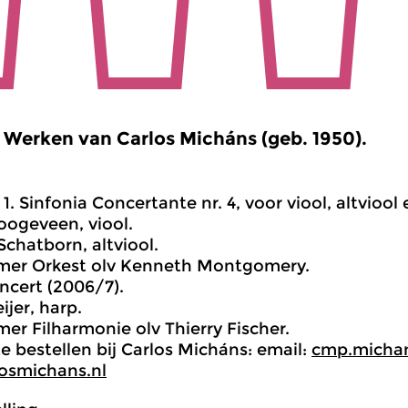
Werken van Carlos Micháns (geb. 1950).
1. Sinfonia Concertante nr. 4, voor viool, altviool
ogeveen, viool.
Schatborn, altviool.
mer Orkest olv Kenneth Montgomery.
ncert (2006/7).
ijer, harp.
er Filharmonie olv Thierry Fischer.
te bestellen bij Carlos Micháns: email:
cmp.micha
osmichans.nl