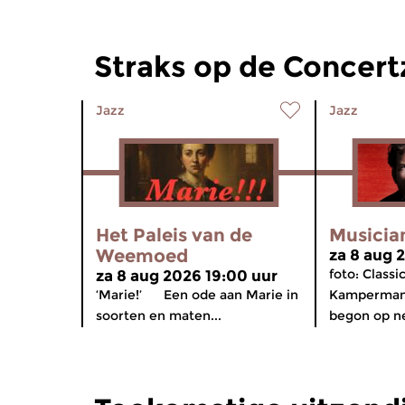
Straks op de Concer
Jazz
Jazz
Het Paleis van de
Musicia
Weemoed
za 8 aug 
foto: Class
za 8 aug 2026 19:00 uur
‘Marie!’ Een ode aan Marie in
Kamperman,
soorten en maten...
begon op neg