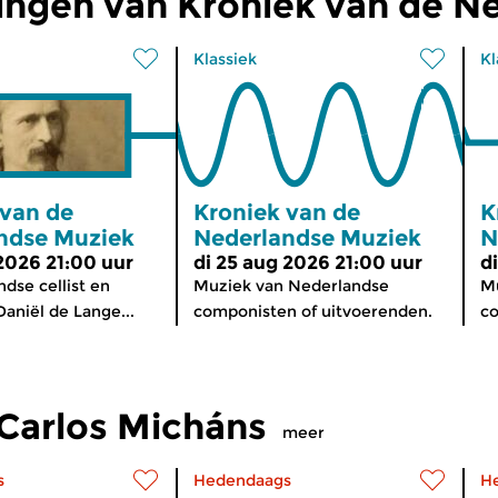
ingen van Kroniek van de N
Klassiek
Kl
 van de
Kroniek van de
K
ndse Muziek
Nederlandse Muziek
N
 2026 21:00 uur
di 25 aug 2026 21:00 uur
d
dse cellist en
Muziek van Nederlandse
Mu
aniël de Lange...
componisten of uitvoerenden.
co
Carlos Micháns
meer
s
Hedendaags
H