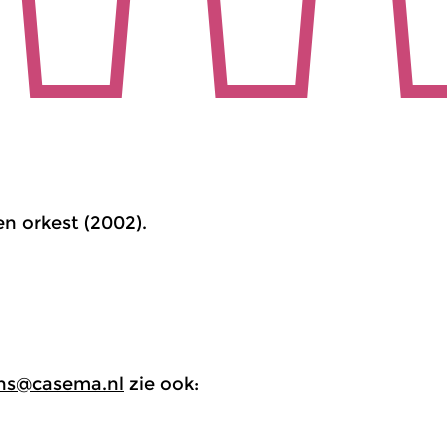
 en orkest (2002).
ns@casema.nl
zie ook: