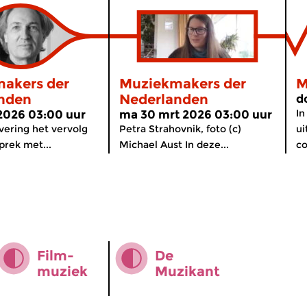
akers der
Muziekmakers der
M
nden
Nederlanden
d
In
2026 03:00 uur
ma 30 mrt 2026 03:00 uur
evering het vervolg
Petra Strahovnik, foto (c)
ui
prek met...
Michael Aust In deze...
co
Film­
De
muziek
Muzikant