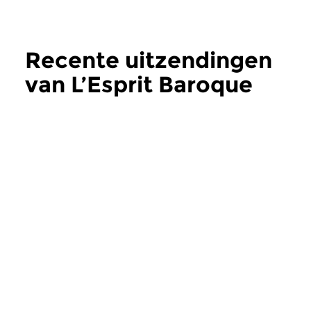
Recente uitzendingen
van L’Esprit Baroque
meer
Oud
|
Barok
Oud
|
Barok
L’Esprit Baroque
L’Esprit Baroq
do 9 jul 2026 20:00 uur
do 25 jun 2026 2
De barokke geest in al zijn
De barokke geest in a
muzikale vormen. We gaan
muzikale vormen. W
vandaag luisteren naar...
vandaag voor u vier..