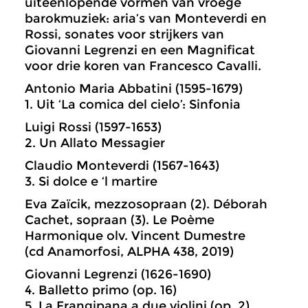
uiteenlopende vormen van vroege
barokmuziek: aria’s van Monteverdi en
Rossi, sonates voor strijkers van
Giovanni Legrenzi en een Magnificat
voor drie koren van Francesco Cavalli.
Antonio Maria Abbatini (1595-1679)
1. Uit ‘La comica del cielo’: Sinfonia
Luigi Rossi (1597-1653)
2. Un Allato Messagier
Claudio Monteverdi (1567-1643)
3. Si dolce e ‘l martire
Eva Zaïcik, mezzosopraan (2). Déborah
Cachet, sopraan (3). Le Poème
Harmonique olv. Vincent Dumestre
(cd Anamorfosi, ALPHA 438, 2019)
Giovanni Legrenzi (1626-1690)
4. Balletto primo (op. 16)
5. La Frangipana a due violini (op. 2)