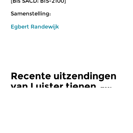
[Bis SACD: BIS-2100]
Samenstelling:
Egbert Randewijk
Recente uitzendingen
van Luister tienen
meer
Klassiek
Klassiek