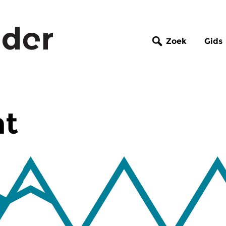
Zoek
Gids
nt