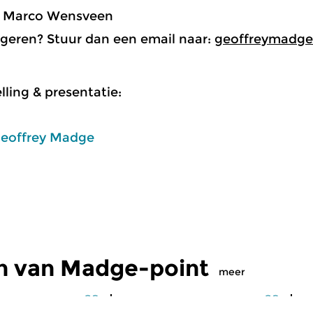
: Marco Wensveen
ageren? Stuur dan een email naar:
geoffreymadge
ling & presentatie:
eoffrey Madge
n van Madge-point
meer
Klassiek
Kl