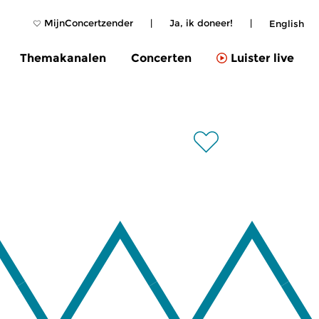
MijnConcertzender
|
Ja, ik doneer!
|
English
Themakanalen
Concerten
Luister live