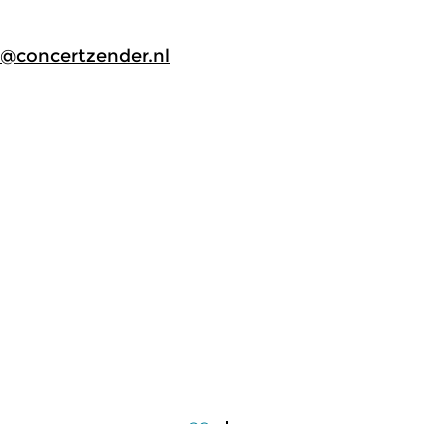
@concertzender.nl
assiek
Klassiek