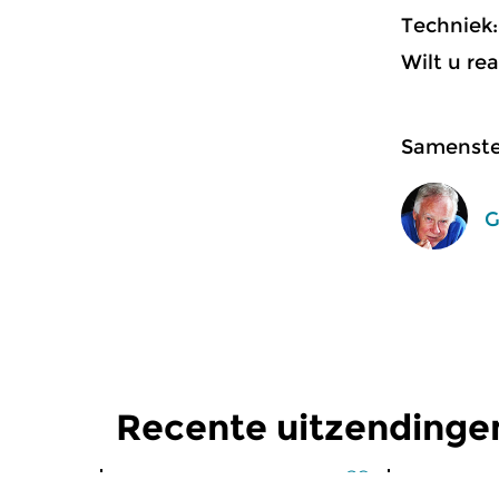
Techniek
Wilt u re
Samenstel
G
Recente uitzendinge
Klassiek
Klassiek