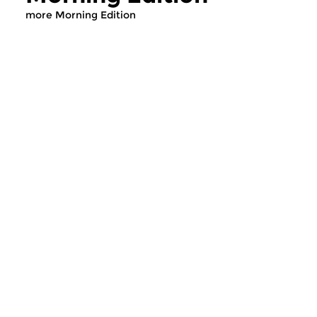
more Morning Edition
Classical Music
Classical Music
Morning Edition
Morning Editi
sun 2 aug 2026 07:00 hrs
sat 1 aug 2026 07
Werken van Johann Adolf
Werken van Alessan
Hasse, Anoniem, Johann
Scarlatti, Johann Ku
Christoph Pepusch...
Johann Friedrich Fasc
Contemporary Music
Classical Music