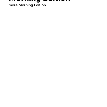
more Morning Edition
Classical Music
Classical Music
Morning Edition
Morning Editi
sun 2 aug 2026 07:00 hrs
sat 1 aug 2026 07
Werken van Johann Adolf
Werken van Alessan
Hasse, Anoniem, Johann
Scarlatti, Johann Ku
Christoph Pepusch...
Johann Friedrich Fasc
Contemporary Music
Classical Music