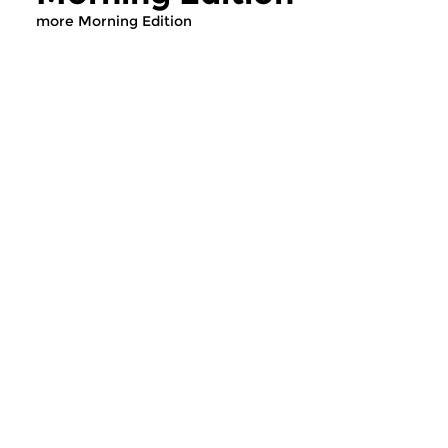
more Morning Edition
Classical Music
Classical Music
Morning Edition
Morning Editi
sun 2 aug 2026 07:00 hrs
sat 1 aug 2026 07
Werken van Johann Adolf
Werken van Alessan
Hasse, Anoniem, Johann
Scarlatti, Johann Ku
Christoph Pepusch...
Johann Friedrich Fasc
Contemporary Music
Classical Music