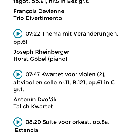
fagot, op.61, nr.5 in Bes gr.t.
François Devienne
Trio Divertimento
07:22 Thema mit Veränderungen,
op.61
Joseph Rheinberger
Horst Göbel (piano)
07:47 Kwartet voor violen (2),
altviool en cello nr.11, B.121, op.61 in C
gr.t.
Antonín Dvořák
Talich Kwartet
08:20 Suite voor orkest, op.8a,
'Estancia'