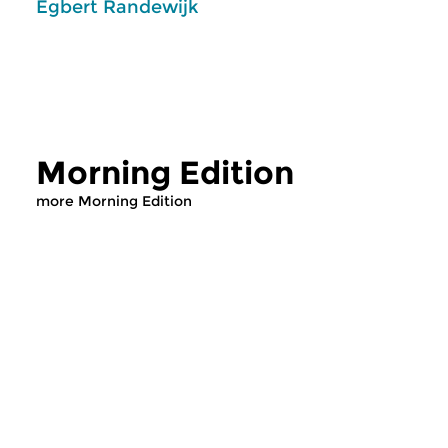
Egbert Randewijk
Morning Edition
more Morning Edition
Classical Music
Classical Music
Morning Edition
Morning Editi
sun 2 aug 2026 07:00 hrs
sat 1 aug 2026 07
Werken van Johann Adolf
Werken van Alessan
Hasse, Anoniem, Johann
Scarlatti, Johann Ku