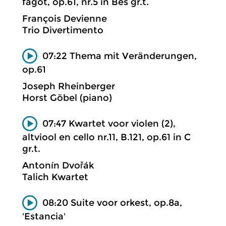
fagot, op.61, nr.5 in Bes gr.t.
François Devienne
Trio Divertimento
07:22 Thema mit Veränderungen,
op.61
Joseph Rheinberger
Horst Göbel (piano)
07:47 Kwartet voor violen (2),
altviool en cello nr.11, B.121, op.61 in C
gr.t.
Antonín Dvořák
Talich Kwartet
08:20 Suite voor orkest, op.8a,
'Estancia'