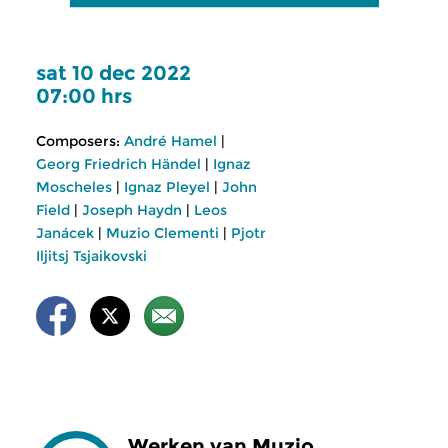
sat 10 dec 2022
07:00 hrs
Composers:
André Hamel
|
Georg Friedrich Händel
|
Ignaz
Moscheles
|
Ignaz Pleyel
|
John
Field
|
Joseph Haydn
|
Leos
Janácek
|
Muzio Clementi
|
Pjotr
Iljitsj Tsjaikovski
Werken van Muzio