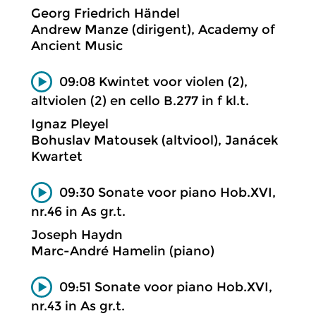
Georg Friedrich Händel
Andrew Manze (dirigent), Academy of
Ancient Music
09:08 Kwintet voor violen (2),
altviolen (2) en cello B.277 in f kl.t.
Ignaz Pleyel
Bohuslav Matousek (altviool), Janácek
Kwartet
09:30 Sonate voor piano Hob.XVI,
nr.46 in As gr.t.
Joseph Haydn
Marc-André Hamelin (piano)
09:51 Sonate voor piano Hob.XVI,
nr.43 in As gr.t.