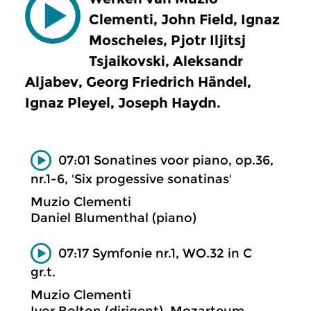
Clementi, John Field, Ignaz
Moscheles, Pjotr Iljitsj
Tsjaikovski, Aleksandr
Aljabev, Georg Friedrich Händel,
Ignaz Pleyel, Joseph Haydn.
07:01 Sonatines voor piano, op.36,
nr.1-6, 'Six progessive sonatinas'
Muzio Clementi
Daniel Blumenthal (piano)
07:17 Symfonie nr.1, WO.32 in C
gr.t.
Muzio Clementi
Ivor Bolton (dirigent), Mozarteum