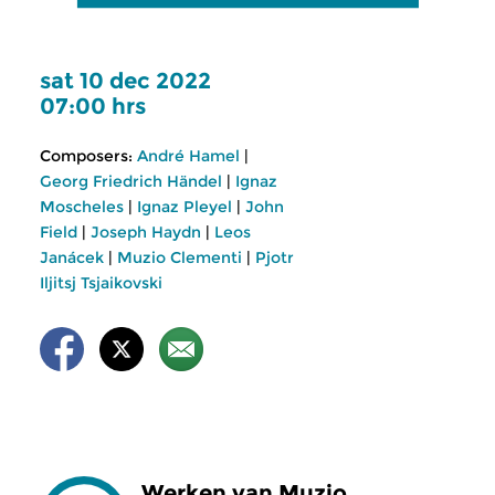
sat 10 dec 2022
07:00 hrs
Composers:
André Hamel
|
Georg Friedrich Händel
|
Ignaz
Moscheles
|
Ignaz Pleyel
|
John
Field
|
Joseph Haydn
|
Leos
Janácek
|
Muzio Clementi
|
Pjotr
Iljitsj Tsjaikovski
Werken van Muzio