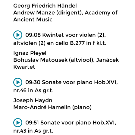
Georg Friedrich Händel
Andrew Manze (dirigent), Academy of
Ancient Music
09:08 Kwintet voor violen (2),
altviolen (2) en cello B.277 in f kl.t.
Ignaz Pleyel
Bohuslav Matousek (altviool), Janácek
Kwartet
09:30 Sonate voor piano Hob.XVI,
nr.46 in As gr.t.
Joseph Haydn
Marc-André Hamelin (piano)
09:51 Sonate voor piano Hob.XVI,
nr.43 in As gr.t.