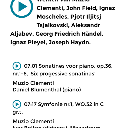
Clementi, John Field, Ignaz
Moscheles, Pjotr Iljitsj
Tsjaikovski, Aleksandr
Aljabev, Georg Friedrich Händel,
Ignaz Pleyel, Joseph Haydn.
07:01 Sonatines voor piano, op.36,
nr.1-6, 'Six progessive sonatinas'
Muzio Clementi
Daniel Blumenthal (piano)
07:17 Symfonie nr.1, WO.32 in C
gr.t.
Muzio Clementi
Ivor Bolton (dirigent), Mozarteum