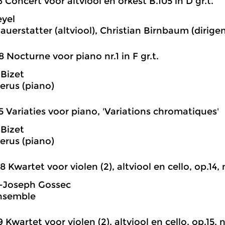
6 Concert voor altviool en orkest B.105 in D gr.t.
eyel
auerstatter (altviool), Christian Birnbaum (dirig
8 Nocturne voor piano nr.1 in F gr.t.
Bizet
verus (piano)
5 Variaties voor piano, 'Variations chromatiques'
Bizet
verus (piano)
8 Kwartet voor violen (2), altviool en cello, op.14, n
s-Joseph Gossec
Ensemble
9 Kwartet voor violen (2), altviool en cello, op.15, nr