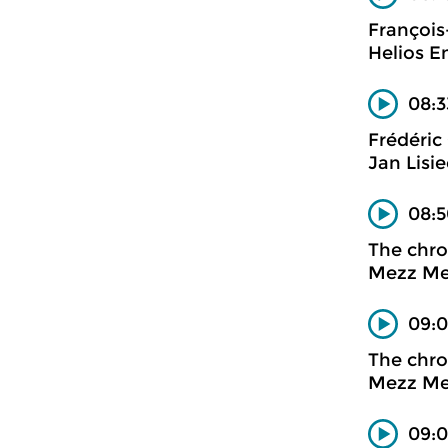
Françoi
Helios 
08:3
Frédéric
Jan Lisi
08:5
The chro
Mezz M
09:
The chro
Mezz M
09:0