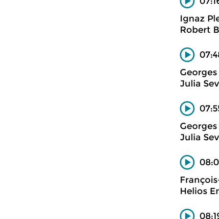
07:1
Ignaz Pl
Robert B
07:4
Georges 
Julia Se
07:5
Georges 
Julia Se
08:0
Françoi
Helios 
08:1