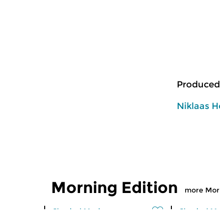
Produced
Niklaas H
Morning Edition
more Morn
Classical Music
Classical M