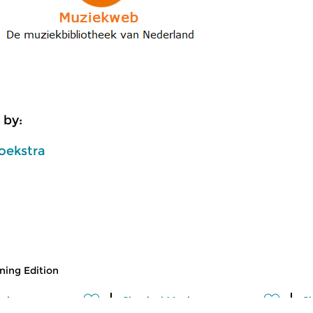
 by:
oekstra
ing Edition
usic
Classical Music
Cl