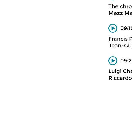
The chro
Mezz M
09:1
Francis 
Jean-Gui
09:2
Luigi Ch
Riccardo 