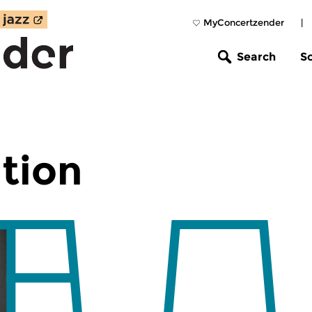
MyConcertzender
|
Search
S
tion