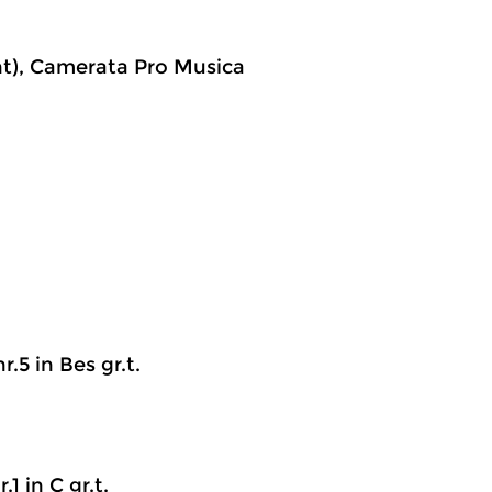
ent), Camerata Pro Musica
r.5 in Bes gr.t.
.1 in C gr.t.