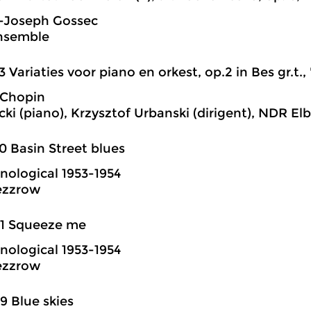
s-Joseph Gossec
Ensemble
3 Variaties voor piano en orkest, op.2 in Bes gr.t.,
 Chopin
ecki (piano), Krzysztof Urbanski (dirigent), NDR E
0 Basin Street blues
nological 1953-1954
ezzrow
01 Squeeze me
nological 1953-1954
ezzrow
9 Blue skies