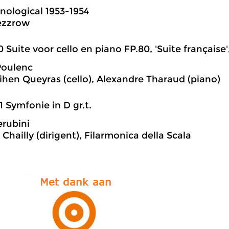
nological 1953-1954
ezzrow
0 Suite voor cello en piano FP.80, 'Suite française'
Poulenc
hen Queyras (cello), Alexandre Tharaud (piano)
1 Symfonie in D gr.t.
erubini
Chailly (dirigent), Filarmonica della Scala