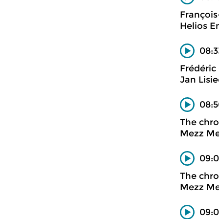
Françoi
Helios 
08:3
Frédéric
Jan Lisi
08:5
The chro
Mezz M
09:
The chro
Mezz M
09:0