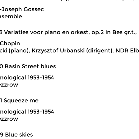
s-Joseph Gossec
Ensemble
3 Variaties voor piano en orkest, op.2 in Bes gr.t.,
 Chopin
ecki (piano), Krzysztof Urbanski (dirigent), NDR E
0 Basin Street blues
nological 1953-1954
ezzrow
01 Squeeze me
nological 1953-1954
ezzrow
9 Blue skies