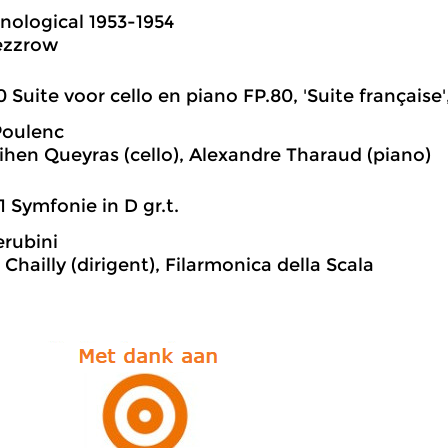
nological 1953-1954
ezzrow
0 Suite voor cello en piano FP.80, 'Suite française'
Poulenc
hen Queyras (cello), Alexandre Tharaud (piano)
1 Symfonie in D gr.t.
erubini
Chailly (dirigent), Filarmonica della Scala