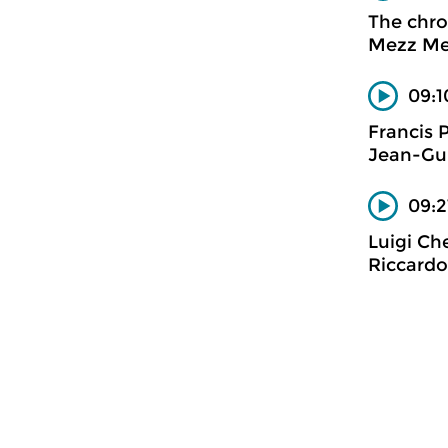
The chro
Mezz M
09:1
Francis 
Jean-Gui
09:2
Luigi Ch
Riccardo 