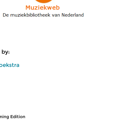
 by:
oekstra
ing Edition
usic
Classical Music
Cl