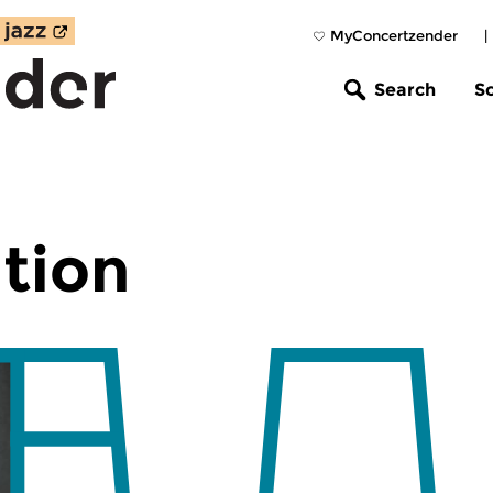
MyConcertzender
|
Search
S
tion