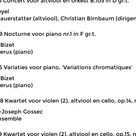
6 Concert voor altviool en orkest B.105 in D gr.t.
eyel
auerstatter (altviool), Christian Birnbaum (dirig
8 Nocturne voor piano nr.1 in F gr.t.
Bizet
verus (piano)
5 Variaties voor piano, 'Variations chromatiques'
Bizet
verus (piano)
8 Kwartet voor violen (2), altviool en cello, op.14, n
s-Joseph Gossec
Ensemble
9 Kwartet voor violen (2), altviool en cello, op.15, nr