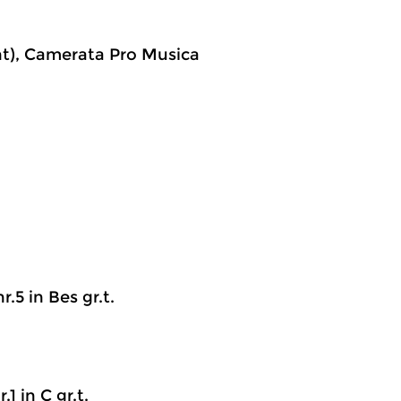
ent), Camerata Pro Musica
r.5 in Bes gr.t.
.1 in C gr.t.