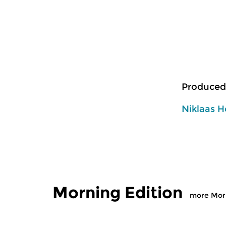
Produced
Niklaas H
Morning Edition
more Morn
Classical Music
Classical M