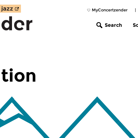
MyConcertzender
|
Search
S
tion