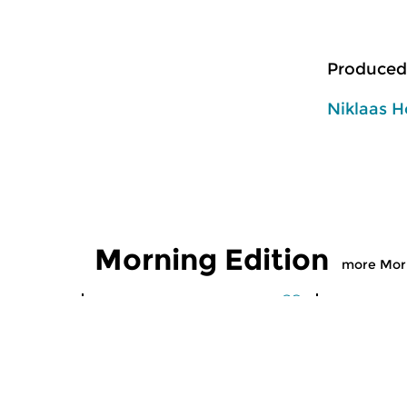
Produced
Niklaas H
Morning Edition
more Morn
Classical Music
Classical M