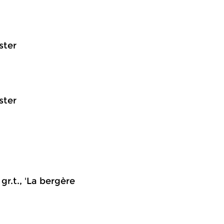
ster
ster
gr.t., 'La bergère