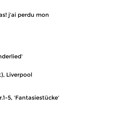
las! j'ai perdu mon
nderlied'
, Liverpool
r.1-5, 'Fantasiestücke'