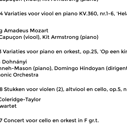
4 Variaties voor viool en piano KV.360, nr.1-6, 'He
g Amadeus Mozart
apuçon (viool), Kit Armstrong (piano)
3 Variaties voor piano en orkest, op.25, 'Op een ki
n Dohnányi
nneh-Mason (piano), Domingo Hindoyan (dirigent)
onic Orchestra
8 Stukken voor violen (2), altviool en cello, op.5, n
oleridge-Taylor
wartet
7 Concert voor cello en orkest in F gr.t.