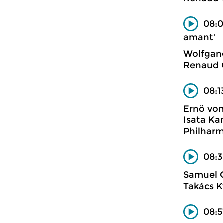
08:0
amant'
Wolfgan
Renaud C
08:1
Ernö vo
Isata Ka
Philharm
08:3
Samuel C
Takács K
08:5