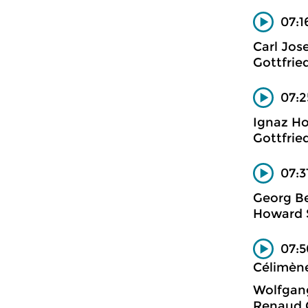
07:1
Carl Jos
Gottfrie
07:2
Ignaz Ho
Gottfrie
07:3
Georg B
Howard S
07:5
Célimène
Wolfgan
Renaud C