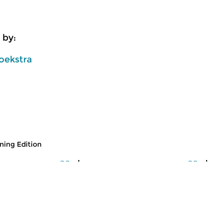
 by:
oekstra
ing Edition
usic
Classical Music
Cl