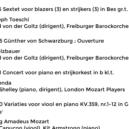
6 Sextet voor blazers (3) en strijkers (3) in Bes gr.t.
eph Toeschi
d von der Goltz (dirigent), Freiburger Barockorche
5 Günther von Schwarzburg ; Ouverture
lzbauer
d von der Goltz (dirigent), Freiburger Barockorche
1 Concert voor piano en strijkorkest in b kl.t.
enda
helley (piano, dirigent), London Mozart Players
0 Variaties voor viool en piano KV.359, nr.1-12 in G 
'
g Amadeus Mozart
apuçon (viool), Kit Armstrong (piano)