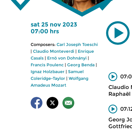
sat 25 nov 2023
07:00 hrs
Composers:
Carl Joseph Toeschi
|
Claudio Monteverdi
|
Enrique
Casals
|
Ernö von Dohnányi
|
Francis Poulenc
|
Georg Benda
|
Ignaz Holzbauer
|
Samuel
07:0
Coleridge-Taylor
|
Wolfgang
Amadeus Mozart
Claudio
Raphaël 
07:1
Georg J
Gottfrie