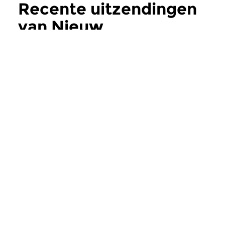
Recente uitzendingen
van Nieuw
verschenen
meer
Klassiek
Klassiek
Nieuw verschenen
Ochtendeditie
zo 27 nov 2016 07:00 uur
do 17 nov 2016 0
Werken van Schubert, Kreisler,
Vroege muziek uit d
Fauré & Ysaÿe e.a.
de 17e Eeuw.