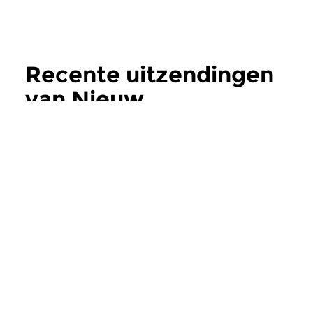
Recente uitzendingen
van Nieuw
verschenen
meer
Klassiek
Klassiek
Nieuw verschenen
Ochtendeditie
zo 27 nov 2016 07:00 uur
do 17 nov 2016 0
Werken van Schubert, Kreisler,
Vroege muziek uit d
Fauré & Ysaÿe e.a.
de 17e Eeuw.