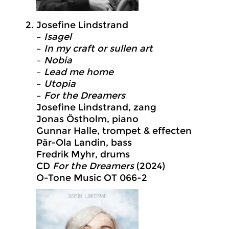
Josefine Lindstrand
–
Isagel
–
In my craft or sullen art
–
Nobia
–
Lead me home
–
Utopia
–
For the Dreamers
Josefine Lindstrand, zang
Jonas Östholm, piano
Gunnar Halle, trompet & effecten
Pär-Ola Landin, bass
Fredrik Myhr, drums
CD
For the Dreamers
(2024)
O-Tone Music OT 066-2