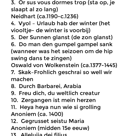
3. Or sus vous dormes trop (sta op, je
slaapt al zo lang)
Neidhart (ca.1190-c.1236)
4. Vyol – Urlaub hab der winter (het
viooltje- de winter is voorbij)
5. Der Sunnen glanst (de zon glanst)
6. Do man den gumpel gampel sank
(wanneer was het seizoen om de hip
swing dans te zingen)
Oswald von Wolkenstein (ca.1377-1445)
7. Skak–Frohlich geschrai so well wir
machen
8. Durch Barbarei, Arabia
9. Freu dich, du weltlich creatur
10. Zergangen ist mein herzen
11. Heya heya nun wie si grolling
Anoniem (ca. 1400)
12. Gegrusset seistu Maria
Anoniem (midden 15e eeuw)
13. Alleluija dei filius