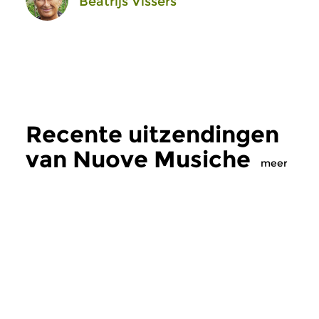
Beatrijs Vissers
Recente uitzendingen
van Nuove Musiche
meer
Oud
|
Barok
Oud
|
Barok
Nuove Musiche
Nuove Musich
do 16 jul 2026 19:00 uur
do 9 jul 2026 19: