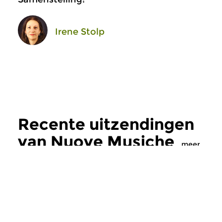
Irene Stolp
Recente uitzendingen
van Nuove Musiche
meer
Oud
|
Barok
Oud
|
Barok