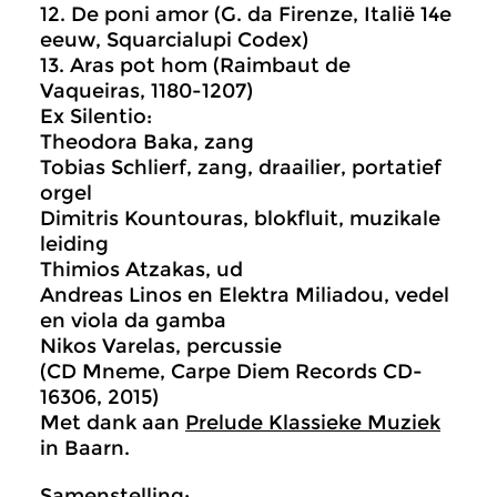
12. De poni amor (G. da Firenze, Italië 14e
eeuw, Squarcialupi Codex)
13. Aras pot hom (Raimbaut de
Vaqueiras, 1180-1207)
Ex Silentio:
Theodora Baka, zang
Tobias Schlierf, zang, draailier, portatief
orgel
Dimitris Kountouras, blokfluit, muzikale
leiding
Thimios Atzakas, ud
Andreas Linos en Elektra Miliadou, vedel
en viola da gamba
Nikos Varelas, percussie
(CD Mneme, Carpe Diem Records CD-
16306, 2015)
Met dank aan
Prelude Klassieke Muziek
in Baarn.
Samenstelling: