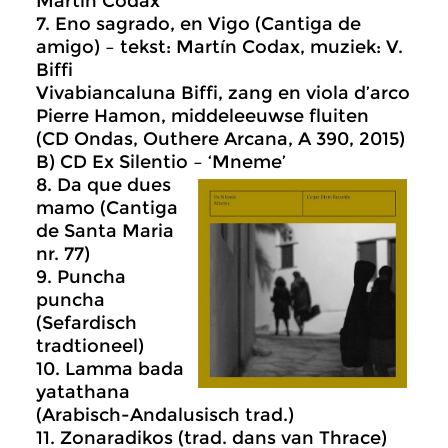
Martín Codax
7. Eno sagrado, en Vigo (Cantiga de
amigo) – tekst: Martín Codax, muziek: V.
Biffi
Vivabiancaluna Biffi, zang en viola d’arco
Pierre Hamon, middeleeuwse fluiten
(CD Ondas, Outhere Arcana, A 390, 2015)
B) CD Ex Silentio – ‘Mneme’
8. Da que dues
mamo (Cantiga
de Santa Maria
nr. 77)
9. Puncha
puncha
(Sefardisch
tradtioneel)
10. Lamma bada
yatathana
(Arabisch-Andalusisch trad.)
11. Zonaradikos (trad. dans van Thrace)