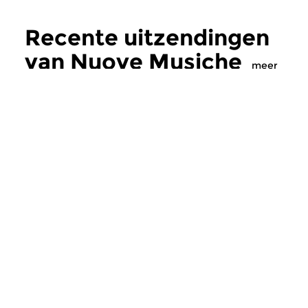
Recente uitzendingen
van Nuove Musiche
meer
Oud
|
Barok
Oud
|
Barok
Nuove Musiche
Nuove Musich
do 16 jul 2026 19:00 uur
do 9 jul 2026 19:
In dit programma klinken
Twee nieuwe cd’s m
gedeelten uit twee recent
barokmuziek. Trio Ay
verschenen CD’s met muziek...
Extemporae maakte e