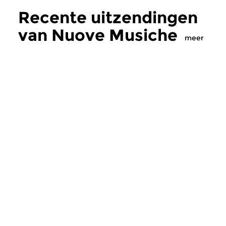
Recente uitzendingen
van Nuove Musiche
meer
Oud
|
Barok
Oud
|
Barok
Nuove Musiche
Nuove Musich
do 16 jul 2026 19:00 uur
do 9 jul 2026 19:
In dit programma klinken
Twee nieuwe cd’s m
gedeelten uit twee recent
barokmuziek. Trio Ay
verschenen CD’s met muziek...
Extemporae maakte e