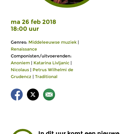
ma 26 feb 2018
18:00 uur
Genres:
Middeleeuwse muziek
|
Renaissance
Componisten/uitvoerenden:
Anoniem
|
Katarina Livljanic
|
Nicolaus
|
Petrus Wilhelmi de
Grudencz
|
Traditional
In dit uur komt een nieuwe,