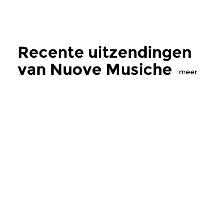
Recente uitzendingen
van Nuove Musiche
meer
Oud
|
Barok
Oud
|
Barok
Nuove Musiche
Nuove Musich
do 16 jul 2026 19:00 uur
do 9 jul 2026 19:
In dit programma klinken
Twee nieuwe cd’s m
gedeelten uit twee recent
barokmuziek. Trio Ay
verschenen CD’s met muziek...
Extemporae maakte e