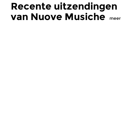
Recente uitzendingen
van Nuove Musiche
meer
Oud
|
Barok
Oud
|
Barok
Nuove Musiche
Nuove Musich
do 16 jul 2026 19:00 uur
do 9 jul 2026 19:
In dit programma klinken
Twee nieuwe cd’s m
gedeelten uit twee recent
barokmuziek. Trio Ay
verschenen CD’s met muziek...
Extemporae maakte e
Meer van