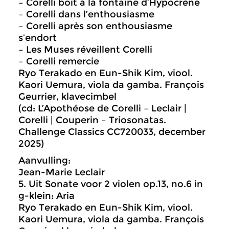
– Corelli boit à la fontaine d’Hypocrène
– Corelli dans l’enthousiasme
– Corelli après son enthousiasme
s’endort
– Les Muses réveillent Corelli
– Corelli remercie
Ryo Terakado en Eun-Shik Kim, viool.
Kaori Uemura, viola da gamba. François
Geurrier, klavecimbel
(cd: L’Apothéose de Corelli – Leclair |
Corelli | Couperin – Triosonatas.
Challenge Classics CC720033, december
2025)
Aanvulling:
Jean-Marie Leclair
5. Uit Sonate voor 2 violen op.13, no.6 in
g-klein: Aria
Ryo Terakado en Eun-Shik Kim, viool.
Kaori Uemura, viola da gamba. François