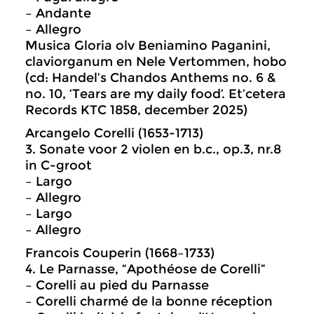
– Andante
– Allegro
Musica Gloria olv Beniamino Paganini,
claviorganum en Nele Vertommen, hobo
(cd: Handel’s Chandos Anthems no. 6 &
no. 10, ‘Tears are my daily food’. Et’cetera
Records KTC 1858, december 2025)
Arcangelo Corelli (1653-1713)
3. Sonate voor 2 violen en b.c., op.3, nr.8
in C-groot
– Largo
– Allegro
– Largo
– Allegro
Francois Couperin (1668–1733)
4. Le Parnasse, “Apothéose de Corelli”
– Corelli au pied du Parnasse
– Corelli charmé de la bonne réception