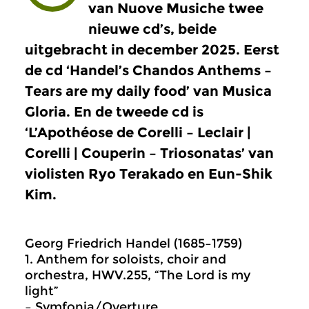
van Nuove Musiche twee
nieuwe cd’s, beide
uitgebracht in december 2025. Eerst
de cd ‘Handel’s Chandos Anthems –
Tears are my daily food’ van Musica
Gloria. En de tweede cd is
‘L’Apothéose de Corelli – Leclair |
Corelli | Couperin – Triosonatas’ van
violisten Ryo Terakado en Eun-Shik
Kim.
Georg Friedrich Handel (1685–1759)
1. Anthem for soloists, choir and
orchestra, HWV.255, “The Lord is my
light”
– Symfonia/Overture