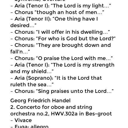
– Aria (Tenor I): “The Lord is my light…”
– Chorus “though an host of men…”
– Aria (Tenor II): “One thing have I
desired…”
– Chorus: “I will offer in his dwelling…”
– Chorus: “For who is God but the Lord?”
– Chorus: “They are brought down and
fall’n…”
– Chorus: “O praise the Lord with me…”
– Aria (Tenor I): “The Lord is my strength
and my shield…”
– Aria (Soprano): “It is the Lord that
ruleth the sea…”
– Chorus: “Sing praises unto the Lord…”
Georg Friedrich Handel
2. Concerto for oboe and string
orchestra no.2, HWV.302a in Bes-groot
– Vivace
– Fuga: allegro