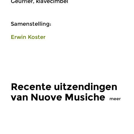
Geurrier, klavecimbel
Samenstelling:
Erwin Koster
Recente uitzendingen
van Nuove Musiche
meer
Oud
|
Barok
Oud
|
Barok