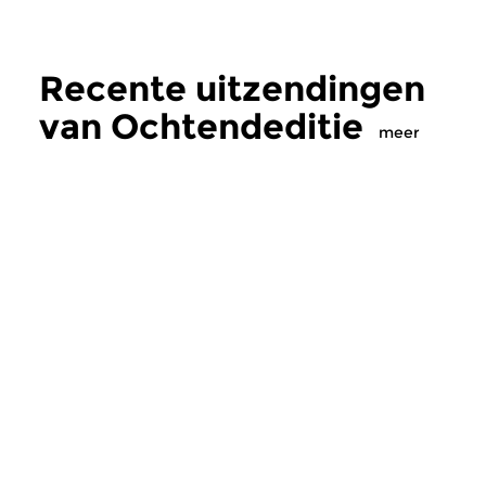
Recente uitzendingen
van Ochtendeditie
meer
Klassiek
Klassiek
Ochtendeditie
Ochtendeditie
zo 2 aug 2026 07:00 uur
za 1 aug 2026 07:
Werken van Johann Adolf
Werken van Alessan
Hasse, Anoniem, Johann
Scarlatti, Johann Ku
Christoph Pepusch...
Johann Friedrich Fasc