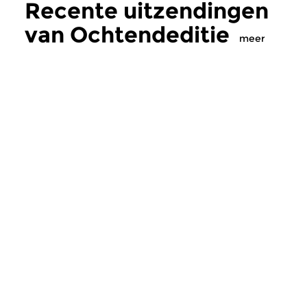
Recente uitzendingen
van Ochtendeditie
meer
Klassiek
Klassiek
Ochtendeditie
Ochtendeditie
zo 2 aug 2026 07:00 uur
za 1 aug 2026 07:
Werken van Johann Adolf
Werken van Alessan
Hasse, Anoniem, Johann
Scarlatti, Johann Ku
Christoph Pepusch...
Johann Friedrich Fasc
Meer van