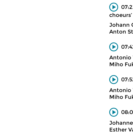
07:2
choeurs’
Johann 
Anton St
07:4
Antonio 
Miho Fuk
07:5
Antonio 
Miho Fuk
08:0
Johanne
Esther V