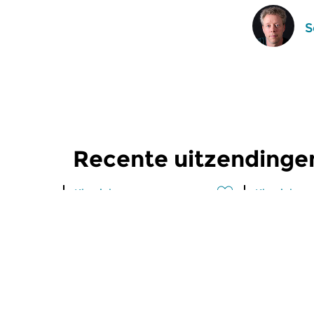
S
Recente uitzendinge
Klassiek
Klassiek
Ochtendeditie
Ochtend
zo 2 aug 2026 07:00 uur
za 1 aug 