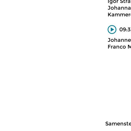
Igor Str
Johanna 
Kammero
09:3
Johanne
Franco M
Samenstel