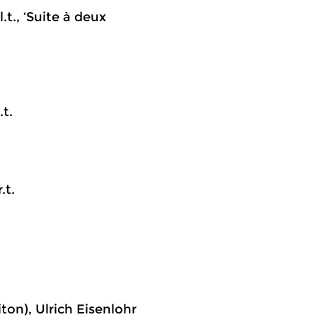
.t., ‘Suite à deux
.t.
.t.
on), Ulrich Eisenlohr