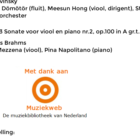
avinsky
Dömötör (fluit), Meesun Hong (viool, dirigent), S
rchester
3 Sonate voor viool en piano nr.2, op.100 in A gr.t.
s Brahms
ezzena (viool), Pina Napolitano (piano)
ling: