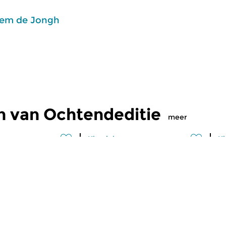
em de Jongh
n van Ochtendeditie
meer
Klassiek
Kl
editie
Ochtendeditie
O
2026 07:00 uur
vr 31 jul 2026 07:00 uur
d