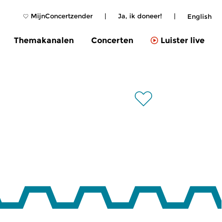
MijnConcertzender
|
Ja, ik doneer!
|
English
Themakanalen
Concerten
Luister live