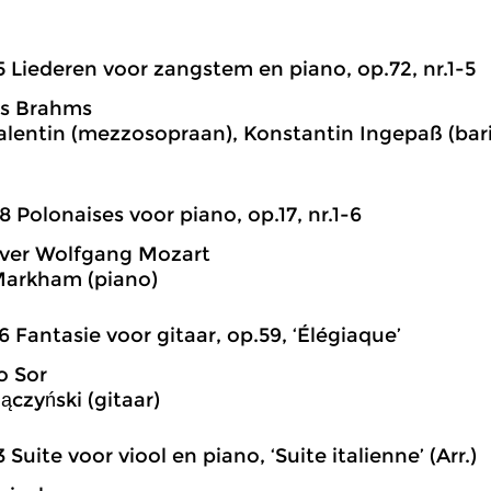
5 Liederen voor zangstem en piano, op.72, nr.1-5
s Brahms
alentin (mezzosopraan), Konstantin Ingepaß (barit
8 Polonaises voor piano, op.17, nr.1-6
aver Wolfgang Mozart
Markham (piano)
6 Fantasie voor gitaar, op.59, ‘Élégiaque’
o Sor
ączyński (gitaar)
3 Suite voor viool en piano, ‘Suite italienne’ (Arr.)