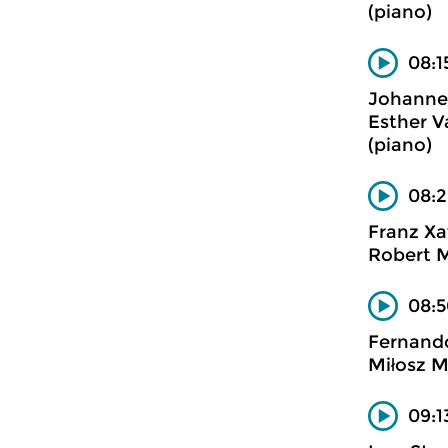
(piano)
08:1
Johanne
Esther V
(piano)
08:2
Franz X
Robert 
08:5
Fernand
Miłosz M
09:1