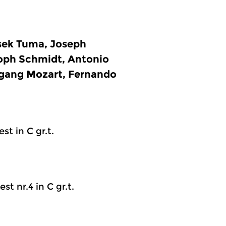
isek Tuma, Joseph
oph Schmidt, Antonio
fgang Mozart, Fernando
st in C gr.t.
t nr.4 in C gr.t.