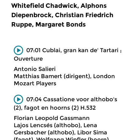
Whitefield Chadwick, Alphons
Diepenbrock, Christian Friedrich
Ruppe, Margaret Bonds
07:01 Cublai, gran kan de' Tartari ;
Ouverture
Antonio Salieri
Matthias Bamert (dirigent), London
Mozart Players
07:04 Cassatione voor althobo's
(2), fagot en hoorns (2) H.532
Florian Leopold Gassmann
Lajos Lencsés (althobo), Lena
Gersbacher (althobo), Libor Sima
(fagot), Wolfgang Wipfler (hoorn),