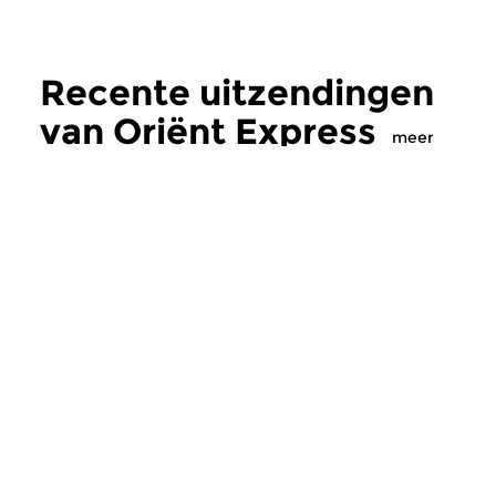
Recente uitzendingen
van Oriënt Express
meer
Wereld
Wereld
|
Balkan
Oriënt Express
Oriënt Express
vr 10 jul 2026 22:00 uur
vr 26 jun 2026 22
Vanavond in Orient Express
De muziek van Cemi
aandacht voor de bijzondere
(Ottomaanse klassiek
samenwerking tussen de...