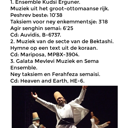
1. Ensemble Kudsi Erguner.
Muziek uit het groot-ottomaanse rijk.
Peshrev beste: 10’38
Taksiem voor ney enkemmentsje: 3’18
Agir senghin semai: 6’25
Cd: Auvidis, B-6737.
2. Muziek van de secte van de Bektashi.
Hymne op een text uit de koraan.
Cd: Mariposa, MPBX-3904.
3. Galata Mevlevi Muziek en Sema
Ensemble.
Ney taksiem en Ferahfeza semaisi.
Cd: Heaven and Earth, HE-6.