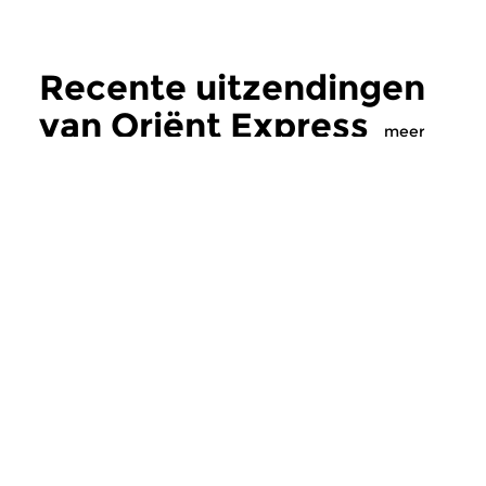
Recente uitzendingen
van Oriënt Express
meer
Wereld
Wereld
|
Balkan
Oriënt Express
Oriënt Express
vr 10 jul 2026 22:00 uur
vr 26 jun 2026 22
Vanavond in Orient Express
De muziek van Cemi
aandacht voor de bijzondere
(Ottomaanse klassiek
samenwerking tussen de...