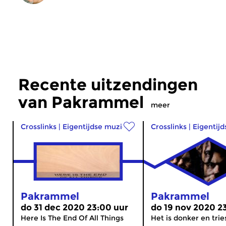
Recente uitzendingen
van Pakrammel
meer
Crosslinks
|
Eigentijdse muziek
Crosslinks
|
Eigentij
Pakrammel
Pakrammel
do 31 dec 2020 23:00 uur
do 19 nov 2020 2
Here Is The End Of All Things
Het is donker en trie