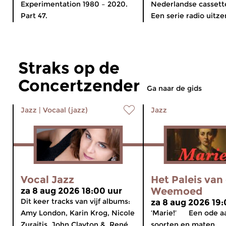
Experimentation 1980 – 2020.
Nederlandse cassette
Part 47.
Een serie radio uitze
Straks op de
Concertzender
Ga naar de gids
Jazz
|
Vocaal (jazz)
Jazz
Vocal Jazz
Het Paleis van
Weemoed
za 8 aug 2026 18:00 uur
Dit keer tracks van vijf albums:
za 8 aug 2026 19:
Amy London, Karin Krog, Nicole
‘Marie!’ Een ode aa
Zuraitis, John Clayton & René...
soorten en maten...