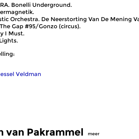
IRA. Bonelli Underground.
hermagnetik.
stic Orchestra. De Neerstorting Van De Mening V
The Gap #95/Gonzo (circus).
y I Must.
Lights.
ling:
essel Veldman
n van Pakrammel
meer