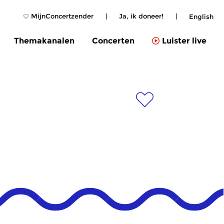
MijnConcertzender
|
Ja, ik doneer!
|
English
Themakanalen
Concerten
Luister live