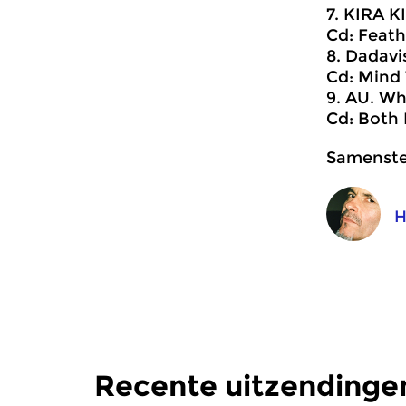
7. KIRA K
Cd: Feat
8. Dadavi
Cd: Mind 
9. AU. Wh
Cd: Both 
Samenstel
H
Recente uitzendinge