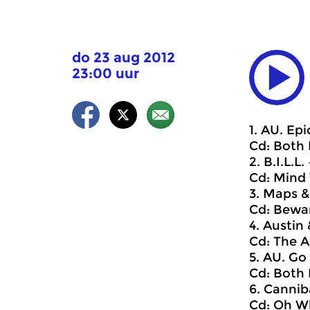
do 23 aug 2012
23:00 uur
1. AU. Epi
Cd: Both 
2. B.I.L.L
Cd: Mind 
3. Maps & 
Cd: Bewar
4. Austin 
Cd: The A
5. AU. Go
Cd: Both 
6. Cannib
Cd: Oh W