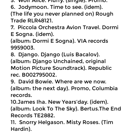
5. Wolf Alice. Fluffy. (single). Promo.
6. Jodymoon. Time to see. (idem).
(The life you never planned on) Rough
Trade RLR48121.
7. Piccola Orchestra Avion Travel. Dormi
E Sogna. (idem).
(album: Dormi E Sogna). VIA records
9959003.
8. Django. Django (Luis Bacalov).
(album: Django Unchained, original
Motion Picture Soundtrack). Republic
rec. B002795002.
9. David Bowie. Where are we now.
(album: the next day). Promo, Columbia
records.
10.James Iha. New Years’day. (idem).
(album: Look To The Sky). Bertus.The End
Records TE2882.
11. Snorry Helgason. Misty Roses. (Tim
Hardin).