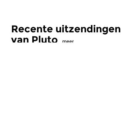
Recente uitzendingen
van Pluto
meer
Crosslinks
|
Pop
Crosslinks
|
Pop
Pluto
Pluto
zo 13 mrt 2016 20:00 uur
zo 14 feb 2016 20
…….. muziek van een andere
…….. muziek van ee
planeet. Een veelzijdig en
planeet. Een veelzijd
alternatief programma met...
alternatief programm