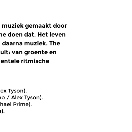
r: muziek gemaakt door
me doen dat. Het leven
n daarna muziek. The
 uit: van groente en
entele ritmische
ex Tyson).
no / Alex Tyson).
hael Prime).
).