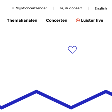
MijnConcertzender
|
Ja, ik doneer!
|
English
Themakanalen
Concerten
Luister live