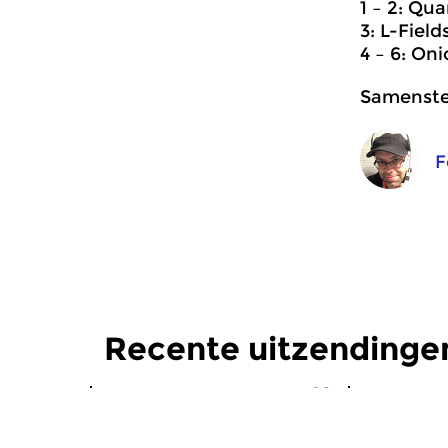
1 – 2: Qu
3: L-Fiel
4 – 6: On
Samenstel
F
Recente uitzendinge
Crosslinks
|
Eigentijdse muziek
Crosslinks
|