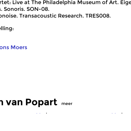
artet: Live at The Philadelphia Museum of Art. Eig
ds. Sonoris. SON-08.
ionoise. Transacoustic Research. TRES008.
ling:
ons Moers
n van Popart
meer
Pop
Crosslinks
|
Eigentijdse muziek
Cr