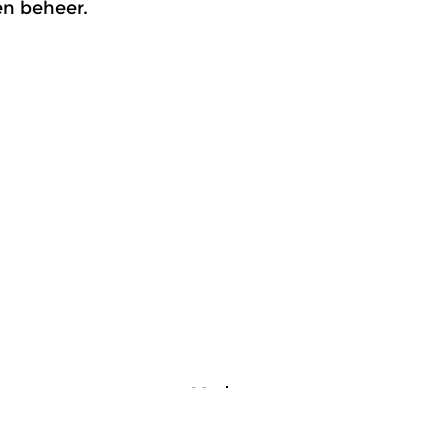
en beheer.
osslinks
|
Eigentijdse muziek
Crosslinks
|
Eigentijdse muzi
meer info