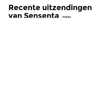
Recente uitzendingen
van Sensenta
meer
Crosslinks
|
Ambient
Crosslinks
|
Ambient
Sensenta
Sensenta
zo 2 aug 2026 19:00 uur
zo 26 jul 2026 19
Aflevering 515: Calls to Deep
Een muzikaal vervolg
Aflevering 514: Rekall
Meer van