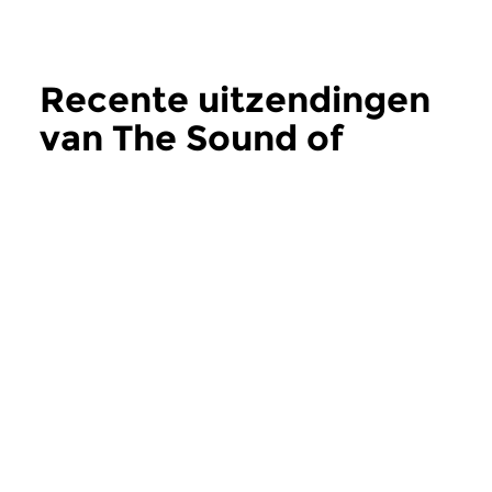
Recente uitzendingen
van The Sound of
Movies
meer
Raakvlakken
Raakvlakken
The Sound of Movies
The Sound of 
za 11 mrt 2023 12:00 uur
za 4 mrt 2023 12:
In de reeks Jazz in de Film,
In de reeks Jazz in d
aflevering 344: Serge
aflevering 343: Mich
Gainsbourg (2).
(20).