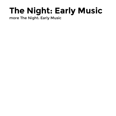
The Night: Early Music
more The Night: Early Music
Early Music
Early Music
The Night: Early Music
The Night: Ear
wed 5 aug 2026 03:00 hrs
wed 22 jul 2026 
Early Music, compiled by Egbert
Early Music, compile
Randewijk
Randewijk