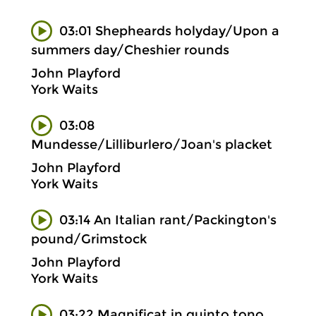
03:01 Shepheards holyday/Upon a
summers day/Cheshier rounds
John Playford
York Waits
03:08
Mundesse/Lilliburlero/Joan's placket
John Playford
York Waits
03:14 An Italian rant/Packington's
pound/Grimstock
John Playford
York Waits
03:22 Magnificat in quinto tono