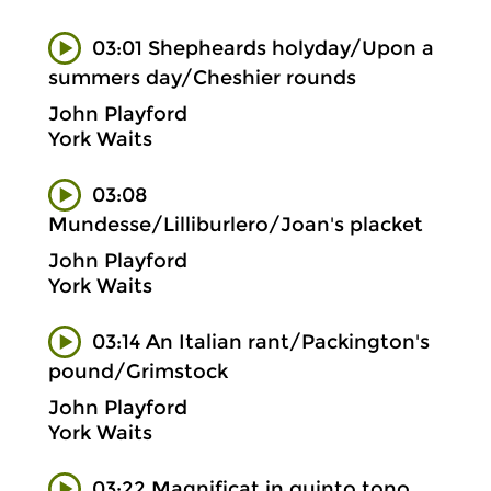
03:01 Shepheards holyday/Upon a
summers day/Cheshier rounds
John Playford
York Waits
03:08
Mundesse/Lilliburlero/Joan's placket
John Playford
York Waits
03:14 An Italian rant/Packington's
pound/Grimstock
John Playford
York Waits
03:22 Magnificat in quinto tono