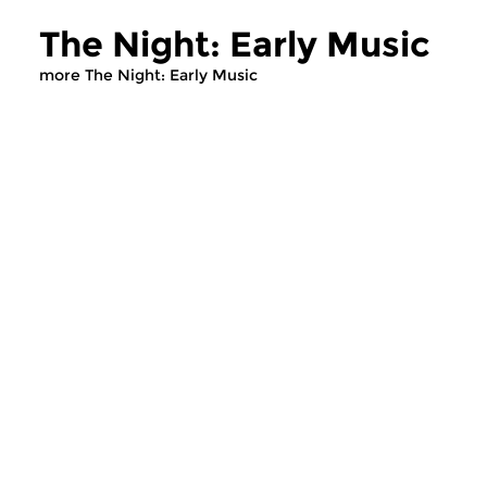
The Night: Early Music
more The Night: Early Music
Early Music
Early Music
The Night: Early Music
The Night: Ear
wed 5 aug 2026 03:00 hrs
wed 22 jul 2026 
Early Music, compiled by Egbert
Early Music, compile
Randewijk
Randewijk